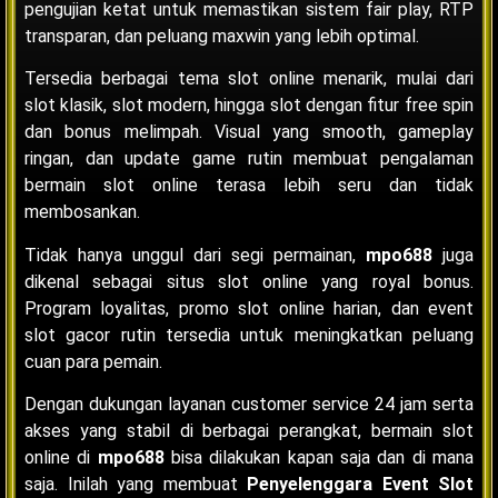
pengujian ketat untuk memastikan sistem fair play, RTP
transparan, dan peluang maxwin yang lebih optimal.
Tersedia berbagai tema slot online menarik, mulai dari
slot klasik, slot modern, hingga slot dengan fitur free spin
dan bonus melimpah. Visual yang smooth, gameplay
ringan, dan update game rutin membuat pengalaman
bermain slot online terasa lebih seru dan tidak
membosankan.
Tidak hanya unggul dari segi permainan,
mpo688
juga
dikenal sebagai situs slot online yang royal bonus.
Program loyalitas, promo slot online harian, dan event
slot gacor rutin tersedia untuk meningkatkan peluang
cuan para pemain.
Dengan dukungan layanan customer service 24 jam serta
akses yang stabil di berbagai perangkat, bermain slot
online di
mpo688
bisa dilakukan kapan saja dan di mana
saja. Inilah yang membuat
Penyelenggara Event Slot